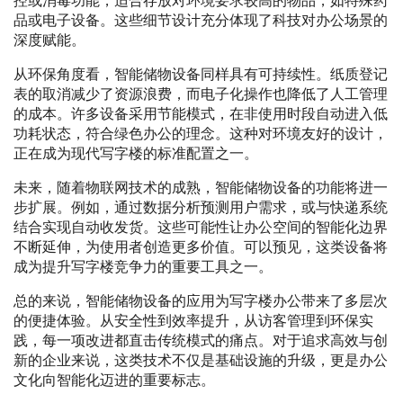
控或消毒功能，适合存放对环境要求较高的物品，如特殊药
品或电子设备。这些细节设计充分体现了科技对办公场景的
深度赋能。
从环保角度看，智能储物设备同样具有可持续性。纸质登记
表的取消减少了资源浪费，而电子化操作也降低了人工管理
的成本。许多设备采用节能模式，在非使用时段自动进入低
功耗状态，符合绿色办公的理念。这种对环境友好的设计，
正在成为现代写字楼的标准配置之一。
未来，随着物联网技术的成熟，智能储物设备的功能将进一
步扩展。例如，通过数据分析预测用户需求，或与快递系统
结合实现自动收发货。这些可能性让办公空间的智能化边界
不断延伸，为使用者创造更多价值。可以预见，这类设备将
成为提升写字楼竞争力的重要工具之一。
总的来说，智能储物设备的应用为写字楼办公带来了多层次
的便捷体验。从安全性到效率提升，从访客管理到环保实
践，每一项改进都直击传统模式的痛点。对于追求高效与创
新的企业来说，这类技术不仅是基础设施的升级，更是办公
文化向智能化迈进的重要标志。